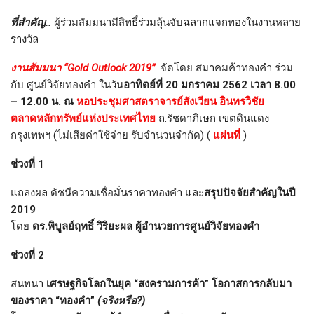
ที่สำคัญ..
ผู้ร่วมสัมมนามีสิทธิ์ร่วมลุ้นจับฉลากแจกทองในงานหลาย
รางวัล
งานสัมมนา “Gold Outlook 2019”
จัดโดย สมาคมค้าทองคำ ร่วม
กับ ศูนย์วิจัยทองคำ ในวัน
อาทิตย์ที่ 20 มกราคม 2562 เวลา 8.00
– 12.00 น. ณ
หอประชุมศาสตราจารย์สังเวียน อินทรวิชัย
ตลาดหลักทรัพย์แห่งประเทศไทย
ถ.รัชดาภิเษก เขตดินแดง
กรุงเทพฯ (ไม่เสียค่าใช้จ่าย รับจำนวนจำกัด) (
แผ่นที่
)
ช่วงที่ 1
แถลงผล ดัชนีความเชื่อมั่นราคาทองคำ และ
สรุปปัจจัยสำคัญในปี
2019
โดย
ดร.พิบูลย์ฤทธิ์ วิริยะผล ผู้อำนวยการศูนย์วิจัยทองคำ
ช่วงที่ 2
สนทนา
เศรษฐกิจโลกในยุค “สงครามการค้า” โอกาสการกลับมา
ของราคา “ทองคำ”
(จริงหรือ?)