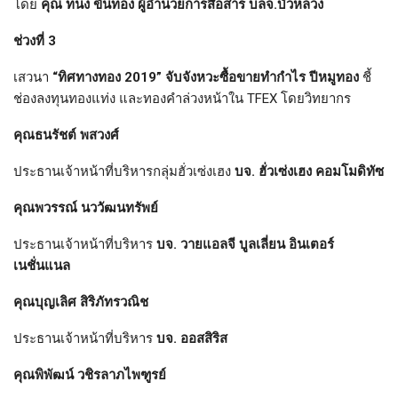
โดย
คุณ ทนง ขันทอง ผู้อำนวยการสื่อสาร บลจ.บัวหลวง
ช่วงที่ 3
เสวนา
“ทิศทางทอง 2019” จับจังหวะซื้อขายทำกำไร ปีหมูทอง
ชี้
ช่องลงทุนทองแท่ง และทองคำล่วงหน้าใน TFEX โดยวิทยากร
คุณธนรัชต์ พสวงศ์
ประธานเจ้าหน้าที่บริหารกลุ่มฮั่วเซ่งเฮง
บจ. ฮั่วเซ่งเฮง คอมโมดิทัซ
คุณพวรรณ์ นววัฒนทรัพย์
ประธานเจ้าหน้าที่บริหาร
บจ. วายแอลจี บูลเลี่ยน อินเตอร์
เนชั่นแนล
คุณบุญเลิศ สิริภัทรวณิช
ประธานเจ้าหน้าที่บริหาร
บจ. ออสสิริส
คุณพิพัฒน์ วชิรลาภไพฑูรย์