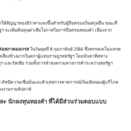
ให้สัญญาทองมีราคาแพงขึ้นสำหรับผู้ถือครองเงินสกุลอื่น ขณะที่
ฯ จะเพิ่มต้นทุนค่าเสียโอกาสในการถือครองทองคำ เนื่องจาก
ต่อสภาคองเกรส
ในวันพุธที่ 8 กุมภาพันธ์ 2566 ซึ่งพรรคเดโมแครต
องเสียงข้างมากในสภาผู้แทนราษฎรสหรัฐฯ โดยจับตาทิศทาง
ฯ และรัสเซีย รวมทั้งการทำสงครามทางการค้าระหว่างสหรัฐฯ
่ ดัชนีความเชื่อมั่นและตัวเลขการคาดการณ์เงินเฟ้อของผู้บริโภค
่างงานรายสัปดาห์
ะ นักลงทุนทองคำ ที่ได้มีส่วนร่วมตอบแบบ