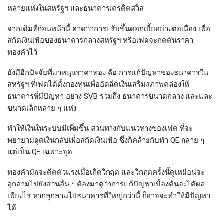
หลายแห่งในสหรัฐฯ และธนาคารเครดิตสวิส
จากเดิมที่ก่อนหน้านี้ คาดว่าการปรับขึ้นดอกเบี้ยอย่างต่อเนื่อง เพื่อ
สกัดเงินเฟ้อของธนาคารกลางสหรัฐฯ หรือเฟดจะกดดันราคา
ทองคำไว้
ยังมีอีกปัจจัยที่มาหนุนราคาทอง คือ การแก้ปัญหาของธนาคารใน
สหรัฐฯ ที่เฟดได้ตั้งกองทุนเพื่ออัดฉีดเงินเสริมสภาพคล่องให้
ธนาคารที่มีปัญหา อย่าง SVB รวมถึง ธนาคารขนาดกลาง และและ
ขนาดเล็กหลาย ๆ แห่ง
ทำให้เงินในระบบมีเพิ่มขึ้น สวนทางกับแนวทางของเฟด ที่จะ
พยายามดูดเงินกลับเพื่อสกัดเงินเฟ้อ ซึ่งก็คล้ายกับทำ QE กลาย ๆ
แต่เป็น QE เฉพาะจุด
ทองคำมักจะดีดตัวแรงเมื่อเกิดวิกฤต และวิกฤตครั้งนี้ดูเหมือนจะ
ลุกลามไปยังส่วนอื่น ๆ ต้องมาดูว่าการแก้ปัญหาเบื้องต้นจะได้ผล
เพียงไร หากลุกลามไปธนาคารที่ใหญ่กว่านี้ ก็อาจจะทำให้มีปัญหา
ได้