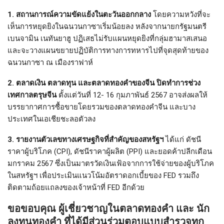
1. สถานการณ์ความขัดแย้งในตะวันออกกลาง
โดยความหวังที่จะ
เห็นการหยุดยิงในฉนวนกาซาเริ่มน้อยลง หลังจากนายกรัฐมนตรี
เบนจามิน เนทันยาฮู ปฏิเสธไม่รับแผนหยุดยิงที่กลุ่มฮามาสเสนอ
และจะวางแผนขยายปฏิบัติการทางการทหารไปที่จุดสุดท้ายของ
ฉนวนกาซา ณ เมืองราฟาห์
2
. ตลาดเงิน ตลาดทุน และตลาดทองคำของจีน ปิดทำการช่วง
เทศกาลตรุษจีน
ตั้งแต่วันที่ 12- 16 กุมภาพันธ์ 2567 อาจส่งผลให้
บรรยากาศการซื้อขายโดยรวมของตลาดทองคำจีน และบาง
ประเทศในเอเชียชะลอตัวลง
3. รายงานตัวเลขทางเศรษฐกิจที่สำคัญของสหรัฐฯ
ได้แก่ ดัชนี
ราคาผู้บริโภค (CPI), ดัชนีราคาผู้ผลิต (PPI) และยอดค้าปลีกเดือน
มกราคม 2567 ซึ่งเป็นมาตรวัดเงินเฟ้อจากการใช้จ่ายของผู้บริโภค
ในสหรัฐฯ เพื่อประเมินแนวโน้มอัตราดอกเบี้ยของ FED รวมถึง
ติดตามถ้อยแถลงของเจ้าหน้าที่ FED อีกด้วย
ขอขอบคุณ ผู้เชี่ยวชาญในตลาดทองคำ และ นัก
ลงทุนทองคำ ที่ได้มีส่วนร่วมตอบแบบสำรวจทุก