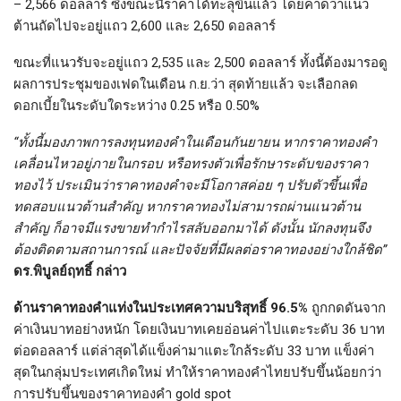
– 2,566 ดอลลาร์ ซึ่งขณะนี้ราคาได้ทะลุขึ้นแล้ว โดยคาดว่าแนว
ต้านถัดไปจะอยู่แถว 2,600 และ 2,650 ดอลลาร์
ขณะที่แนวรับจะอยู่แถว 2,535 และ 2,500 ดอลลาร์ ทั้งนี้ต้องมารอดู
ผลการประชุมของเฟดในเดือน ก.ย.ว่า สุดท้ายแล้ว จะเลือกลด
ดอกเบี้ยในระดับใดระหว่าง 0.25 หรือ 0.50%
“ทั้งนี้มองภาพการลงทุนทองคำในเดือนกันยายน หากราคาทองคำ
เคลื่อนไหวอยู่ภายในกรอบ หรือทรงตัวเพื่อรักษาระดับของราคา
ทองไว้ ประเมินว่าราคาทองคำจะมีโอกาสค่อย ๆ ปรับตัวขึ้นเพื่อ
ทดสอบแนวต้านสำคัญ หากราคาทองไม่สามารถผ่านแนวต้าน
สำคัญ ก็อาจมีแรงขายทำกำไรสลับออกมาได้ ดังนั้น นักลงทุนจึง
ต้องติดตามสถานการณ์ และปัจจัยที่มีผลต่อราคาทองอย่างใกล้ชิด”
ดร.พิบูลย์ฤทธิ์ กล่าว
ด้านราคาทองคำแท่งในประเทศความบริสุทธิ์ 96.5%
ถูกกดดันจาก
ค่าเงินบาทอย่างหนัก โดยเงินบาทเคยอ่อนค่าไปแตะระดับ 36 บาท
ต่อดอลลาร์ แต่ล่าสุดได้แข็งค่ามาแตะใกล้ระดับ 33 บาท แข็งค่า
สุดในกลุ่มประเทศเกิดใหม่ ทำให้ราคาทองคำไทยปรับขึ้นน้อยกว่า
การปรับขึ้นของราคาทองคำ gold spot