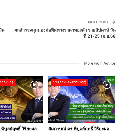
NEXT POST
ัน
ผลสำรวจมุมมองต่อทิศทางราคาทองคำ รายสัปดาห์ วัน
ที่ 21-25 เม.ย.68
More From Author
ระน่ารู้
บทความและสาระน่ารู้
ิบูลย์ฤทธิ์ วิริยะผล
สัมภาษณ์ ดร.พิบูลย์ฤทธิ์ วิริยะผล