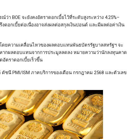
์ว่า BOE จะยังคงอัตราดอกเบี้ยไว้ที่ระดับสูงระหว่าง 4.25%–
รึงดอกเบี้ยต่อเนื่องอาจส่งผลต่อสกุลเงินปอนด์ และมีผลต่อค่าเงิน
โดยความเคลื่อนไหวของผลตอบแทนพันธบัตรรัฐบาลสหรัฐฯ จะ
ตซึ่งหากผลตอบแทนจากการประมูลลดลง หมายความว่านักลงทุนคาด
ัตราดอกเบี้ยเร็วขึ้น
่
ดัชนี PMI/ISM ภาคบริการของเดือน กรกฎาคม 2568 และตัวเลข