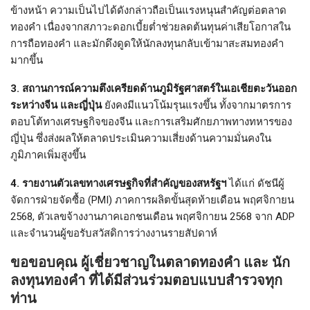
ข้างหน้า ความเป็นไปได้ดังกล่าวถือเป็นแรงหนุนสำคัญต่อตลาด
ทองคำ เนื่องจากสภาวะดอกเบี้ยต่ำช่วยลดต้นทุนค่าเสียโอกาสใน
การถือทองคำ และมักดึงดูดให้นักลงทุนกลับเข้ามาสะสมทองคำ
มากขึ้น
3. สถานการณ์ความตึงเครียดด้านภูมิรัฐศาสตร์ในเอเชียตะวันออก
ระหว่างจีน และญี่ปุ่น
ยังคงมีแนวโน้มรุนแรงขึ้น ทั้งจากมาตรการ
ตอบโต้ทางเศรษฐกิจของจีน และการเสริมศักยภาพทางทหารของ
ญี่ปุ่น ซึ่งส่งผลให้ตลาดประเมินความเสี่ยงด้านความมั่นคงใน
ภูมิภาคเพิ่มสูงขึ้น
4. รายงานตัวเลขทางเศรษฐกิจที่สำคัญของสหรัฐฯ
ได้แก่
ดัชนีผู้
จัดการฝ่ายจัดซื้อ (PMI) ภาคการผลิตขั้นสุดท้ายเดือน พฤศจิกายน
2568, ตัวเลขจ้างงานภาคเอกชนเดือน พฤศจิกายน 2568 จาก ADP
และจำนวนผู้ขอรับสวัสดิการว่างงานรายสัปดาห์
ขอขอบคุณ ผู้เชี่ยวชาญในตลาดทองคำ และ นัก
ลงทุนทองคำ ที่ได้มีส่วนร่วมตอบแบบสำรวจทุก
ท่าน