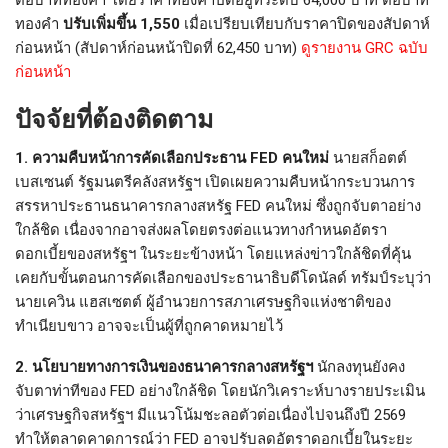
ต่อบาททองคำ โดยราคาทองคำปิดอยู่ที่ระดับ 64,000 บาท ต่อบาท
ทองคำ
ปรับเพิ่มขึ้น 1,550
เมื่อเปรียบเทียบกับราคาปิดของสัปดาห์
ก่อนหน้า (สัปดาห์ก่อนหน้าปิดที่ 62,450 บาท)
ดูรายงาน GRC ฉบับ
ก่อนหน้า
ปัจจัยที่ต้องติดตาม
1. ความคืบหน้าการคัดเลือกประธาน FED คนใหม่
นายสก็อตต์
เบสเซนต์ รัฐมนตรีคลังสหรัฐฯ เปิดเผยความคืบหน้ากระบวนการ
สรรหาประธานธนาคารกลางสหรัฐ FED คนใหม่ ซึ่งถูกจับตาอย่าง
ใกล้ชิด เนื่องจากอาจส่งผลโดยตรงต่อแนวทางกำหนดอัตรา
ดอกเบี้ยของสหรัฐฯ ในระยะข้างหน้า โดยแหล่งข่าวใกล้ชิดที่คุ้น
เคยกับขั้นตอนการคัดเลือกของประธานาธิบดีโดนัลด์ ทรัมป์ระบุว่า
นายเควิน แฮสเซตต์ ผู้อำนวยการสภาเศรษฐกิจแห่งชาติของ
ทำเนียบขาว อาจจะเป็นผู้ที่ถูกคาดหมายไว้
2. นโยบายทางการเงินของธนาคารกลางสหรัฐฯ
นักลงทุนยังคง
จับตาท่าทีของ FED อย่างใกล้ชิด โดยนักวิเคราะห์บางรายประเมิน
ว่าเศรษฐกิจสหรัฐฯ มีแนวโน้มชะลอตัวต่อเนื่องไปจนถึงปี 2569
ทำให้ตลาดคาดการณ์ว่า FED อาจปรับลดอัตราดอกเบี้ยในระยะ