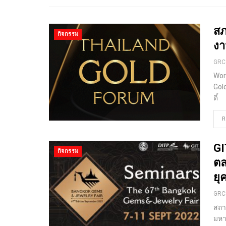
สภ
กิจกรรม
งา
GRC
Wor
Gol
ติ์
R
GI
กิจกรรม
ตล
ยุ
GRC
สถา
มหา