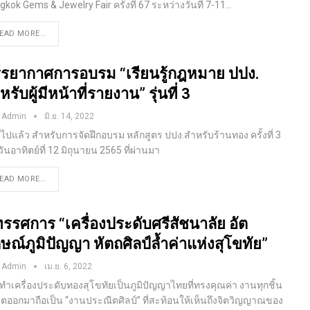
kok Gems & Jewelry Fair ครั้งที่ 67 ระหว่างวันที่ 7-11…
EAD MORE...
รยากาศการอบรม “เรียนรู้กฎหมาย ปปง.
หรับผู้มีหน้าที่รายงาน” รุ่นที่ 3
 Admin
มิ.ย. 14, 2022
นไปแล้ว สำหรับการจัดฝึกอบรม หลักสูตร ปปง.สำหรับร้านทอง ครั้งที่ 3
อวันอาทิตย์ที่ 12 มิถุนายน 2565 ที่ผ่านมา
EAD MORE...
ทรรศการ “เครื่องประดับศรีสัชนาลัย อัต
กษณ์ภูมิปัญญา หัตถศิลป์ล้ำค่าแห่งสุโขทัย”
 Admin
เม.ย. 6, 2022
ทำเครื่องประดับทองสุโขทัยเป็นภูมิปัญญาไทยที่ทรงคุณค่า งานทุกชิ้น
ผลิตออกมาถือเป็น “งานประณีตศิลป์” ที่สะท้อนให้เห็นถึงจิตวิญญาณของ