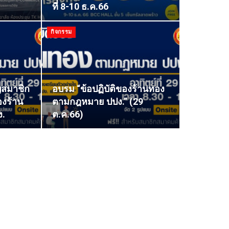
ที่ 8-10 ธ.ค.66
กิจกรรม
ญสมาชิก
อบรม “ข้อปฏิบัติของร้านทอง
องร้าน
ตามกฎหมาย ปปง.” (29
.
ต.ค.66)