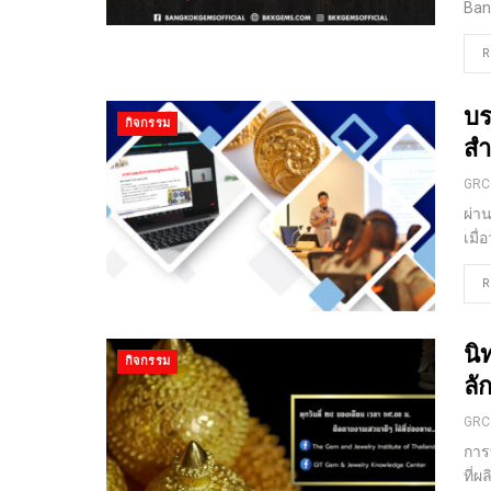
Bang
R
บร
กิจกรรม
สำ
GRC
ผ่า
เมื่
R
นิ
กิจกรรม
ลั
GRC
การ
ที่