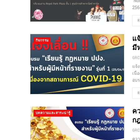
“No
256
R
แจ
กิจกรรม
มี
GRC
แจ้ง
เนื
อบร
R
คว
บทความและสาระน่ารู้
กฎ
GRC
ควา