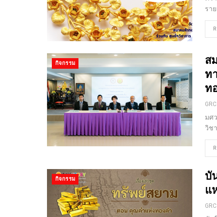
ราย
R
สม
กิจกรรม
ทา
ท
GRC
มศว
วิช
R
บั
กิจกรรม
แห
GRC