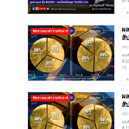
ดร.พ
R
ผล
ทิศทางทองคำรายสัปดาห์
สั
GRC
ผลส
ที่
13
…
R
ผล
ทิศทางทองคำรายสัปดาห์
สั
GRC
ผลส
ที่