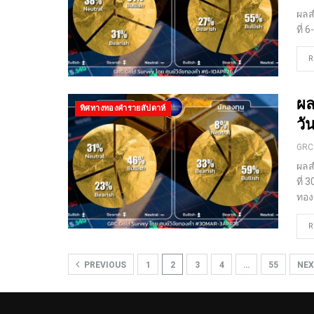
ผลส
ที่
R
ผล
ทิศทางทองคำรายสัปดาห์
วั
GRC
ผลส
ที่ 
ทอ
R
PREVIOUS
1
2
3
4
…
55
NE