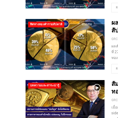
R
ผล
ทิศทางทองคำรายสัปดาห์
สั
GRC
ผลส
ที่
ทอ
R
สั
บทความและสาระน่ารู้
ทอ
GRC
เมื
sid