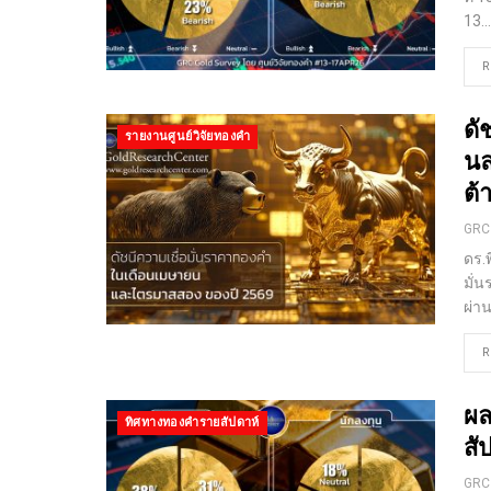
13
…
R
ดั
รายงานศูนย์วิจัยทองคำ
นล
ต้
GRC
ดร.พ
มั่
ผ่าน
R
ผล
ทิศทางทองคำรายสัปดาห์
สั
GRC