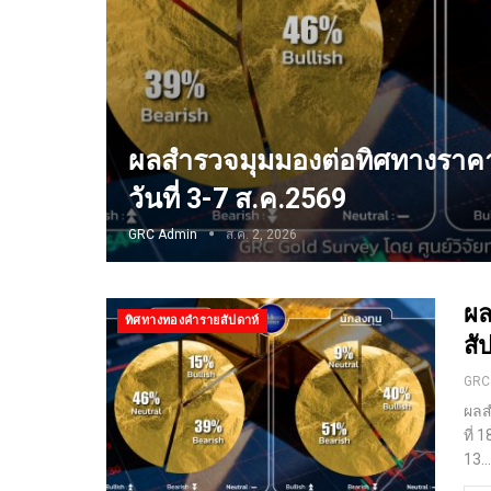
ผลสำรวจมุมมองต่อทิศทางราค
วันที่ 3-7 ส.ค.2569
GRC Admin
ส.ค. 2, 2026
ผล
ทิศทางทองคำรายสัปดาห์
สั
GRC
ผลส
ที่
13
…